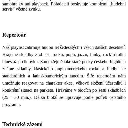
samohrajky ani playback. Pořadateli poskytuje kompletní „hudební
servis“ včetně zvuku.
Repertoár
Náš playlist zahrnuje hudbu let šedesátých i všech dalších desetiletí.
Hrajeme skladby z oblasti rocku, popu, jazzu, funky, rock´n´rollu,
blues až po lidovku. Samozřejmě také staré pecky českého bigbítu a
známé skladby klasického angloamerického rocku a hudbu ke
standardních a latinskoamerickým tancům. Šíře repertoáru nám
umožňuje reagovat na charakter akce, věkové složení účastníků i
konkrétní situaci na parketu. Hráváme v blocích po šesti skladbách
(25 - 30 min.). Délka bloků se upravuje podle potřeb ostatního
programu.
Technické zázemí