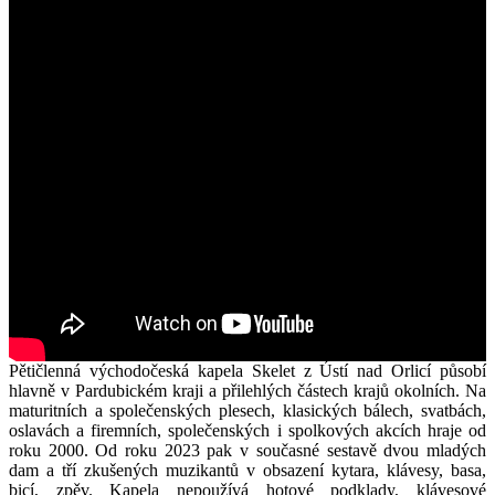
Pětičlenná východočeská kapela Skelet z Ústí nad Orlicí působí
hlavně v Pardubickém kraji a přilehlých částech krajů okolních. Na
maturitních a společenských plesech, klasických bálech, svatbách,
oslavách a firemních, společenských i spolkových akcích hraje od
roku 2000. Od roku 2023 pak v současné sestavě dvou mladých
dam a tří zkušených muzikantů v obsazení kytara, klávesy, basa,
bicí, zpěv. Kapela nepoužívá hotové podklady, klávesové